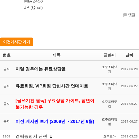
MIA 2458
JP (Qual)
댓글
이전게시판 가기
번호
제목
글쓴이
날짜
호주조타닷
이럴 경우에는 유료상담을
공지
2017.06.28
컴
호주조타닷
유료회원, VIP회원 답변시간 업데이트
공지
2017.06.27
컴
[글쓰기전 필독] 무료상담 가이드, 답변이
호주조타닷
공지
2017.06.27
불가능한 경우
컴
호주조타닷
이전 게시판 보기 (2006년 ~ 2017년 6월)
공지
2017.06.27
컴
경력증명서 관련
1
1268
호주조아
2023.03.23