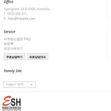
Office
Springfield, QLD 4300, Australia
T.
0433 558 971
E.
hoju@hojujota.com
Service
자주묻는질문 FAQ
방명록
성공사례보기
Family Site
호주이민성
호주부동산
호주구인구직
주호주대한민국대사
관