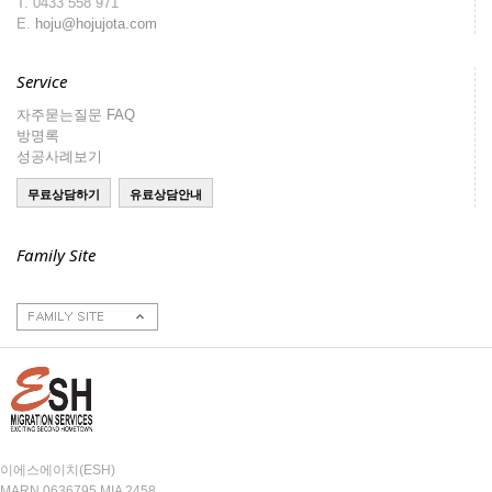
T.
0433 558 971
E.
hoju@hojujota.com
Service
자주묻는질문 FAQ
방명록
성공사례보기
Family Site
호주이민성
호주부동산
호주구인구직
주호주대한민국대사
관
이에스에이치(ESH)
MARN 0636795 MIA 2458