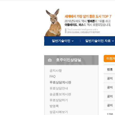
Sketchbook5, 스케치북5
Sketchbook5, 스케치북5
일반기술이민
일반기술이민 자료
이전게
호주이민상담실
번호
공지사항
FAQ
공지
무료상담게시판
공지
유료상담안내
송금통보게시판
공지
유료상담하기
공지
방명록
성공사례보기
1788