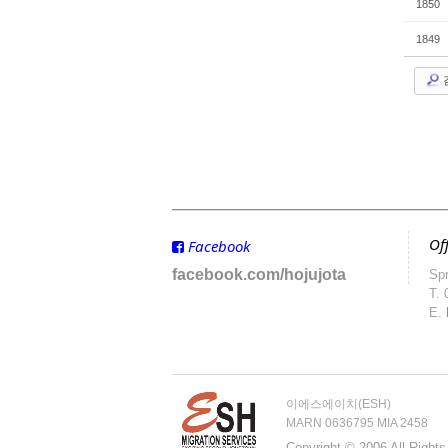
1850
1849
Off
Facebook
facebook.com/hojujota
Spr
T.
E.
이에스에이치(ESH)
MARN 0636795 MIA 2458
Copyright © 2006 All Right