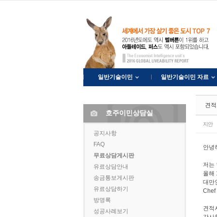
Sketchbook5, 스케치북5
Sketchbook5, 스케치북5
일반기술이민
일반기술이민 자료
견적
호주이민상담실
지안
공지사항
FAQ
안녕
무료상담게시판
저는 
유료상담안내
올해 
송금통보게시판
대만
유료상담하기
Che
방명록
견적
성공사례보기