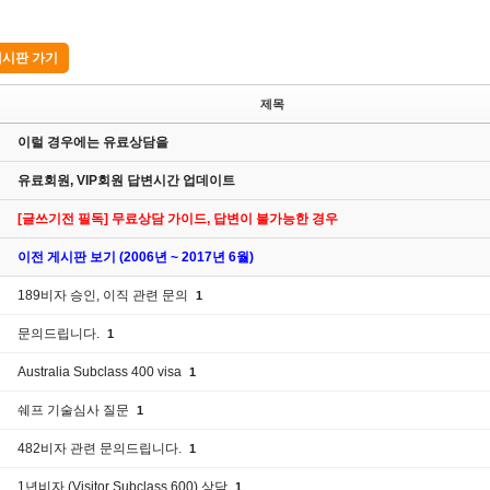
시판 가기
제목
이럴 경우에는 유료상담을
유료회원, VIP회원 답변시간 업데이트
[글쓰기전 필독] 무료상담 가이드, 답변이 불가능한 경우
이전 게시판 보기 (2006년 ~ 2017년 6월)
189비자 승인, 이직 관련 문의
1
문의드립니다.
1
Australia Subclass 400 visa
1
쉐프 기술심사 질문
1
482비자 관련 문의드립니다.
1
1년비자 (Visitor Subclass 600) 상담
1