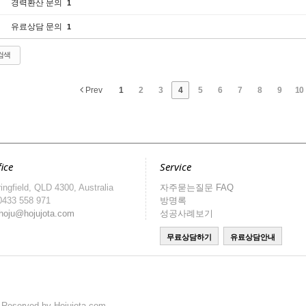
경력환산 문의
1
유료상담 문의
1
검색
Prev
1
2
3
4
5
6
7
8
9
10
ice
Service
ingfield, QLD 4300, Australia
자주묻는질문 FAQ
0433 558 971
방명록
hoju@hojujota.com
성공사례보기
s Reserved by Hojujota.com