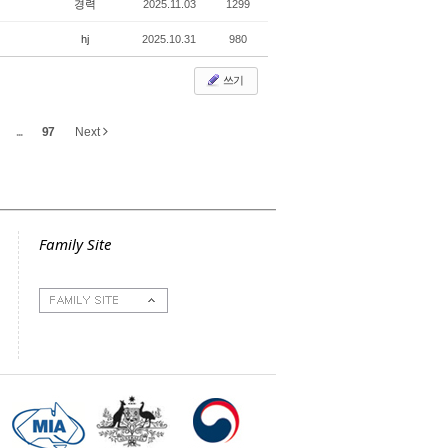
경력
2025.11.03
1299
hj
2025.10.31
980
쓰기
...
97
Next
Family Site
호주이민성
호주부동산
호주구인구직
주호주대한민국대사
관